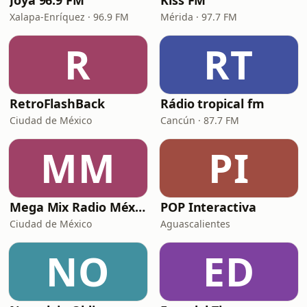
Joya 96.9 FM
Kiss FM
Xalapa-Enríquez · 96.9 FM
Mérida · 97.7 FM
R
RT
RetroFlashBack
Rádio tropical fm
Ciudad de México
Cancún · 87.7 FM
MM
PI
Mega Mix Radio México
POP Interactiva
Ciudad de México
Aguascalientes
NO
ED