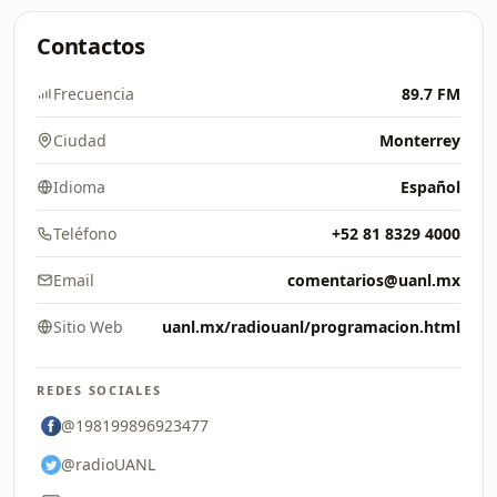
Contactos
Frecuencia
89.7 FM
Ciudad
Monterrey
Idioma
Español
Teléfono
+52 81 8329 4000
Email
comentarios@uanl.mx
Sitio Web
uanl.mx/radiouanl/programacion.html
REDES SOCIALES
@198199896923477
@radioUANL