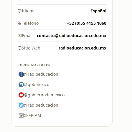
Idioma
Español
Teléfono
+52 (0)55 4155 1060
Email
contacto@radioeducacion.edu.mx
Sitio Web
radioeducacion.edu.mx
REDES SOCIALES
@radioeducacion
@gobmexico
@gobiernodemexico
@radioeducacion
XEEP-AM