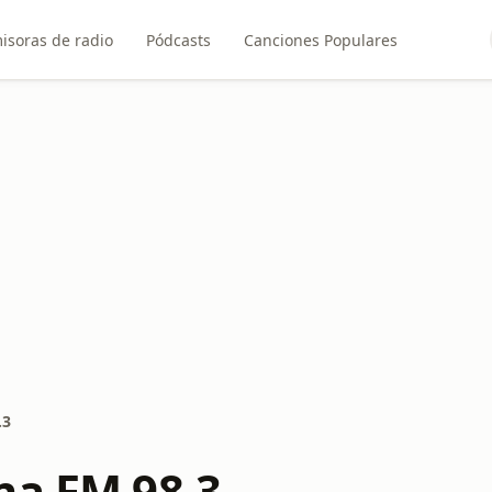
isoras de radio
Pódcasts
Canciones Populares
.3
na FM 98.3