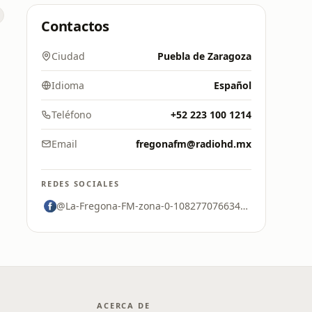
Contactos
Ciudad
Puebla de Zaragoza
Idioma
Español
Teléfono
+52 223 100 1214
Email
fregonafm@radiohd.mx
REDES SOCIALES
@La-Fregona-FM-zona-0-108277076634625
ACERCA DE