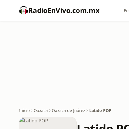
RadioEnVivo.com.mx
Em
Inicio
Oaxaca
Oaxaca de Juárez
Latido POP
Latido P