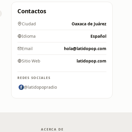
Contactos
Ciudad
Oaxaca de Juárez
Idioma
Español
Email
hola@latidopop.com
Sitio Web
latidopop.com
REDES SOCIALES
@latidopopradio
ACERCA DE