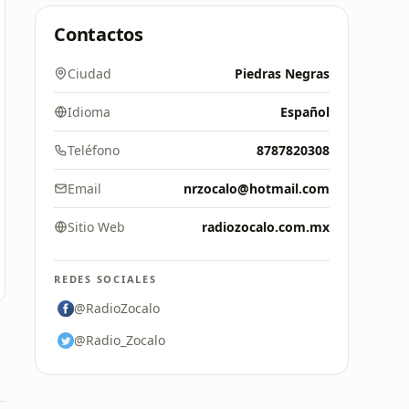
Contactos
Ciudad
Piedras Negras
Idioma
Español
Teléfono
8787820308
Email
nrzocalo@hotmail.com
Sitio Web
radiozocalo.com.mx
REDES SOCIALES
@RadioZocalo
@Radio_Zocalo