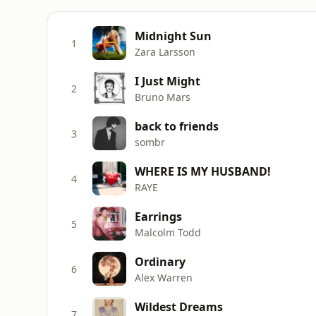
Midnight Sun
1
Zara Larsson
I Just Might
2
Bruno Mars
back to friends
3
sombr
WHERE IS MY HUSBAND!
4
RAYE
Earrings
5
Malcolm Todd
Ordinary
6
Alex Warren
Wildest Dreams
7