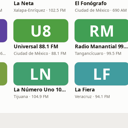
La Neta
El Fonógrafo
FM
Xalapa-Enríquez · 102.5 FM
Ciudad de México · 690 AM
U8
RM
Universal 88.1 FM
Radio Manantial 99.5 FM XHTGM
Manzanillo · 100.1 FM - 560 AM
Ciudad de México · 88.1 FM
Tangancícuaro · 99.5 FM
LN
LF
La Número Uno 104.9 FM
La Fiera
Tijuana · 104.9 FM
Veracruz · 94.1 FM