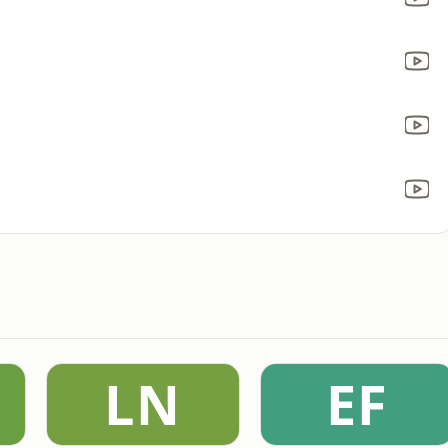
LN
EF