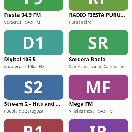
Fiesta 94.9 FM
RADIO FIESTA PURUANDIRO
Veracruz · 94.9 FM
Puruándiro
D1
SR
Digital 106.5
Sordera Radio
Zacatecas · 106.5 FM
San Francisco de Campeche
S2
MF
Stream 2 - Hits and Mix
Mega FM
Puebla de Zaragoza
Villahermosa · 94.9 FM
R1
IR