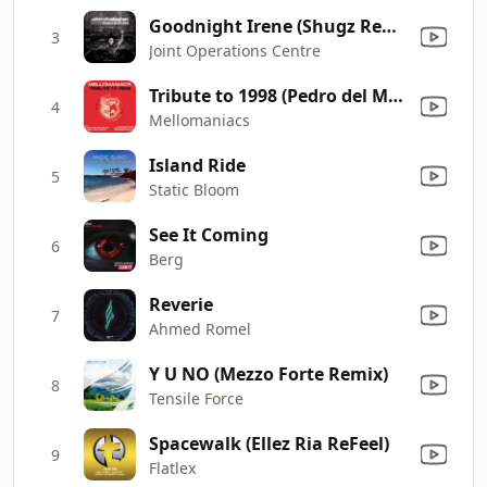
Goodnight Irene (Shugz Remix)
3
Joint Operations Centre
Tribute to 1998 (Pedro del Mar Remix)
4
Mellomaniacs
Island Ride
5
Static Bloom
See It Coming
6
Berg
Reverie
7
Ahmed Romel
Y U NO (Mezzo Forte Remix)
8
Tensile Force
Spacewalk (Ellez Ria ReFeel)
9
Flatlex