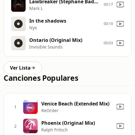
Lawbreaker (Stephane Badey Tech mix)
00:17
Mark L
In the shadows
00:10
Nyx
Ontario (Original Mix)
00:03
Invisible Sounds
Ver Lista
Canciones Populares
Venice Beach (Extended Mix)
1
ReOrder
Phoenix (Original Mix)
2
Ralph Fritsch