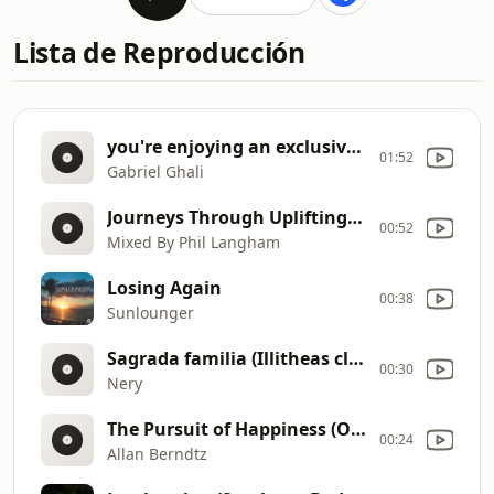
Lista de Reproducción
you're enjoying an exclusive Guest Mix
01:52
Gabriel Ghali
Journeys Through Uplifting Trance 996
00:52
Mixed By Phil Langham
Losing Again
00:38
Sunlounger
Sagrada familia (Illitheas club edit)
00:30
Nery
The Pursuit of Happiness (Original Mix)
00:24
Allan Berndtz