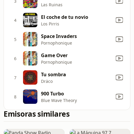
3
Las Ruinas
El coche de tu novio
4
Los Pirris
Space Invaders
5
Pornophonique
Game Over
6
Pornophonique
Tu sombra
7
Dräco
900 Turbo
8
Blue Wave Theory
Emisoras similares