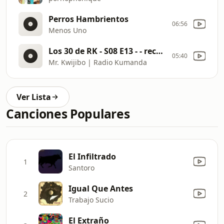
Perros Hambrientos
06:56
Menos Uno
Los 30 de RK - S08 E13 - - rec_20251125-225637
05:40
Mr. Kwijibo | Radio Kumanda
Ver Lista
Canciones Populares
El Infiltrado
1
Santoro
Igual Que Antes
2
Trabajo Sucio
El Extraño