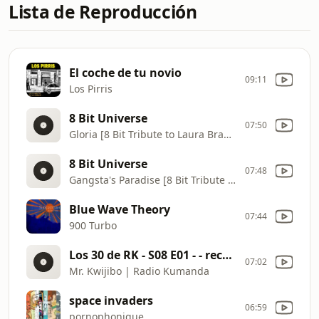
Lista de Reproducción
El coche de tu novio
09:11
Los Pirris
8 Bit Universe
07:50
Gloria [8 Bit Tribute to Laura Branigan]
8 Bit Universe
07:48
Gangsta's Paradise [8 Bit Tribute to Coolio]
Blue Wave Theory
07:44
900 Turbo
Los 30 de RK - S08 E01 - - rec_20251014-224247
07:02
Mr. Kwijibo | Radio Kumanda
space invaders
06:59
pornophonique