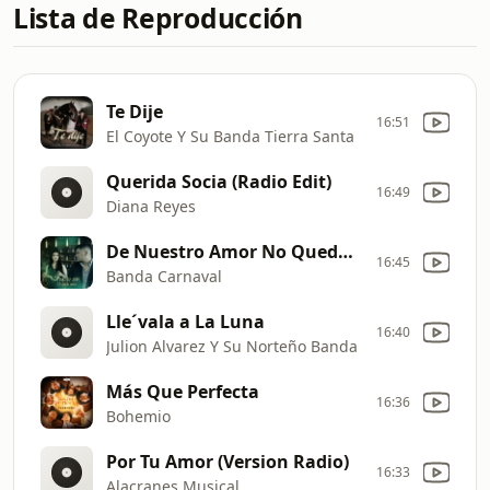
Lista de Reproducción
Te Dije
16:51
El Coyote Y Su Banda Tierra Santa
Querida Socia (Radio Edit)
16:49
Diana Reyes
De Nuestro Amor No Queda Nada
16:45
Banda Carnaval
Lle´vala a La Luna
16:40
Julion Alvarez Y Su Norteño Banda
Más Que Perfecta
16:36
Bohemio
Por Tu Amor (Version Radio)
16:33
Alacranes Musical