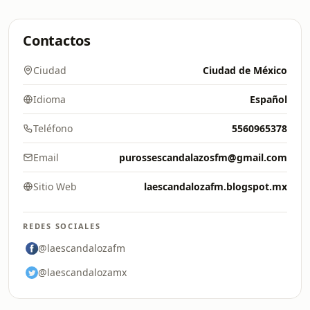
Contactos
Ciudad
Ciudad de México
Idioma
Español
Teléfono
5560965378
Email
purossescandalazosfm@gmail.com
Sitio Web
laescandalozafm.blogspot.mx
REDES SOCIALES
@laescandalozafm
@laescandalozamx