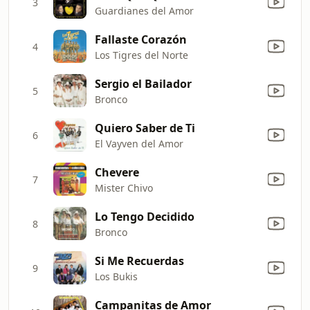
3
Guardianes del Amor
Fallaste Corazón
4
Los Tigres del Norte
Sergio el Bailador
5
Bronco
Quiero Saber de Ti
6
El Vayven del Amor
Chevere
7
Mister Chivo
Lo Tengo Decidido
8
Bronco
Si Me Recuerdas
9
Los Bukis
Campanitas de Amor