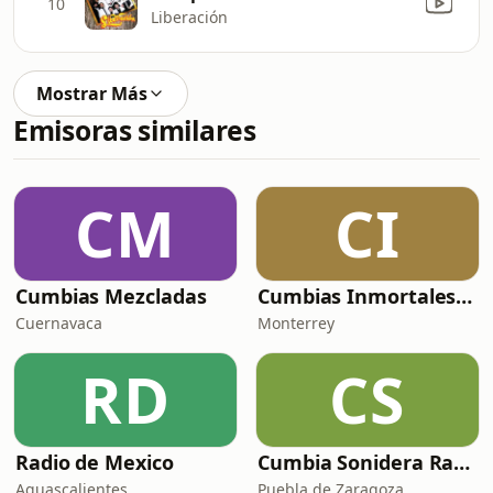
10
Liberación
Mostrar Más
Emisoras similares
CM
CI
Cumbias Mezcladas
Cumbias Inmortales Radio
Cuernavaca
Monterrey
RD
CS
Radio de Mexico
Cumbia Sonidera Radio
Aguascalientes
Puebla de Zaragoza