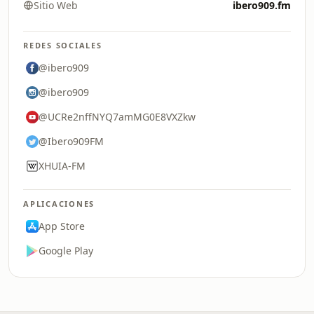
Sitio Web
ibero909.fm
REDES SOCIALES
@ibero909
@ibero909
@UCRe2nffNYQ7amMG0E8VXZkw
@Ibero909FM
XHUIA-FM
APLICACIONES
App Store
Google Play