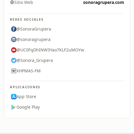
Sitio Web
sonoragrupera.com
REDES SOCIALES
@SonoraGrupera
@sonoragrupera
@UC0FqDhINW3Yao7KLF2uMOYw
@Sonora_Grupera
XHPMAS-FM
APLICACIONES
App Store
Google Play