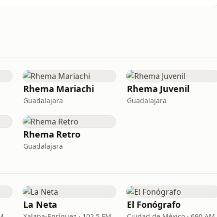
Rhema Mariachi
Rhema Juvenil
Guadalajara
Guadalajara
Rhema Retro
Guadalajara
La Neta
El Fonógrafo
FM
Xalapa-Enríquez · 102.5 FM
Ciudad de México · 690 AM