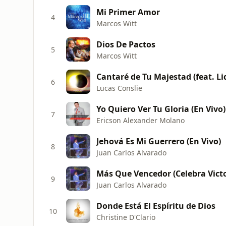
Mi Primer Amor
4
Marcos Witt
Dios De Pactos
5
Marcos Witt
Cantaré de Tu Majestad (feat. L
6
Lucas Conslie
Yo Quiero Ver Tu Gloria (En Vivo)
7
Ericson Alexander Molano
Jehová Es Mi Guerrero (En Vivo)
8
Juan Carlos Alvarado
Más Que Vencedor (Celebra Victo
9
Juan Carlos Alvarado
Donde Está El Espíritu de Dios
10
Christine D'Clario