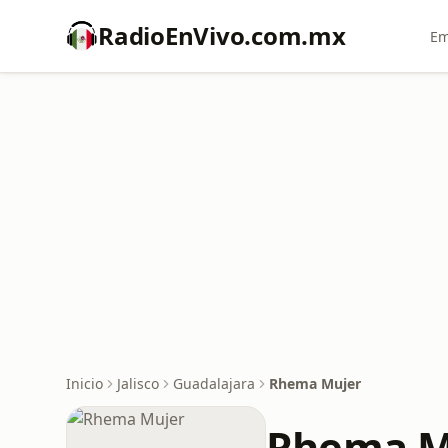
RadioEnVivo.com.mx
Em
Inicio
Jalisco
Guadalajara
Rhema Mujer
Rhema M