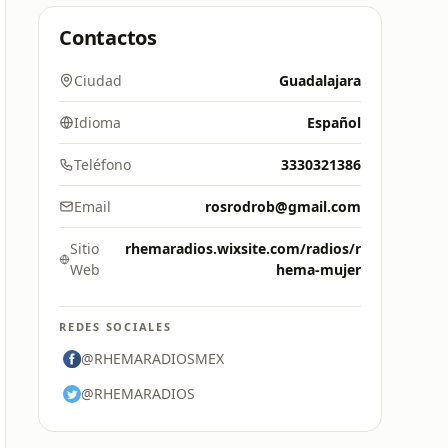
Contactos
Ciudad
Guadalajara
Idioma
Español
Teléfono
3330321386
Email
rosrodrob@gmail.com
Sitio
rhemaradios.wixsite.com/radios/r
Web
hema-mujer
REDES SOCIALES
@RHEMARADIOSMEX
@RHEMARADIOS