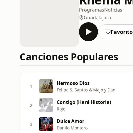
Programas
Noticias
Guadalajara
Favorito
Canciones Populares
Hermoso Dios
1
Felipe S. Santos & Majo y Dan
Contigo (Haré Historia)
2
Rojo
Dulce Amor
3
Danilo Montero