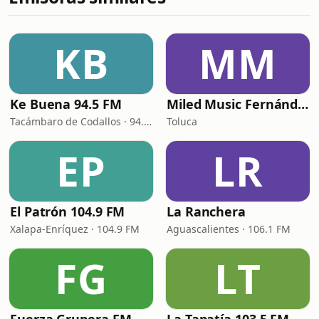
KB
MM
Ke Buena 94.5 FM
Miled Music Fernández
Tacámbaro de Codallos · 94.5 FM
Toluca
EP
LR
El Patrón 104.9 FM
La Ranchera
Xalapa-Enríquez · 104.9 FM
Aguascalientes · 106.1 FM
FG
LT