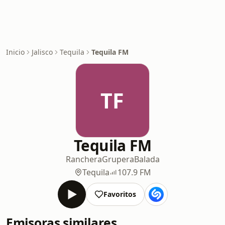
Inicio
Jalisco
Tequila
Tequila FM
TF
Tequila FM
Ranchera
Grupera
Balada
Tequila
107.9 FM
Favoritos
Emisoras similares