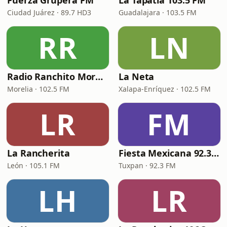
Fuerza Grupera FM
La Tapatía 103.5 FM
Ciudad Juárez · 89.7 HD3
Guadalajara · 103.5 FM
RR
LN
Radio Ranchito Morelia
La Neta
Morelia · 102.5 FM
Xalapa-Enríquez · 102.5 FM
LR
FM
La Rancherita
Fiesta Mexicana 92.3 FM - XHTU
León · 105.1 FM
Tuxpan · 92.3 FM
LH
LR