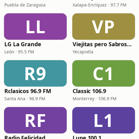
Puebla de Zaragoza
Xalapa-Enríquez · 97.7 FM
LL
VP
LG La Grande
Viejitas pero Sabrosas Radio
León · 95.5 FM
Yecapixtla
R9
C1
Rclasicos 96.9 FM
Classic 106.9
Santa Ana · 96.9 FM
Monterrey · 106.9 FM
RF
L1
Radio Felicidad
Lupe 100.1