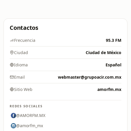
Contactos
Frecuencia
95.3 FM
Ciudad
Ciudad de México
Idioma
Español
Email
webmaster@grupoacir.com.mx
Sitio Web
amorfm.mx
REDES SOCIALES
@AMORFM.MX
@amorfm_mx