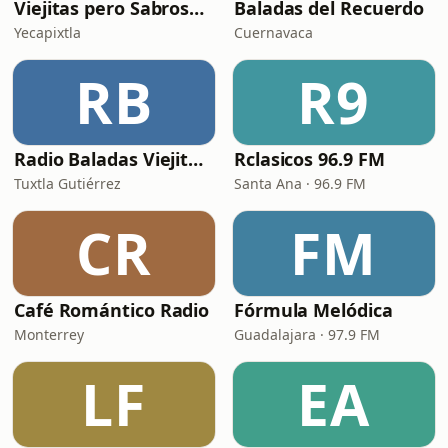
Viejitas pero Sabrosas Radio
Baladas del Recuerdo
Yecapixtla
Cuernavaca
RB
R9
Radio Baladas Viejitas Románticas
Rclasicos 96.9 FM
Tuxtla Gutiérrez
Santa Ana · 96.9 FM
CR
FM
Café Romántico Radio
Fórmula Melódica
Monterrey
Guadalajara · 97.9 FM
LF
EA