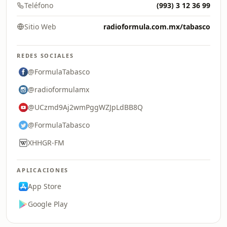
Teléfono
(993) 3 12 36 99
Sitio Web
radioformula.com.mx/tabasco
REDES SOCIALES
@FormulaTabasco
@radioformulamx
@UCzmd9Aj2wmPggWZJpLdBB8Q
@FormulaTabasco
XHHGR-FM
APLICACIONES
App Store
Google Play