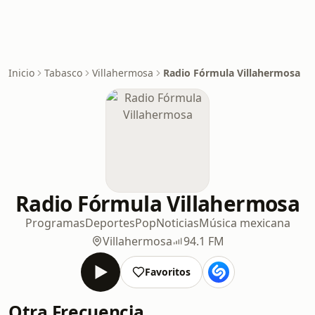
Inicio
Tabasco
Villahermosa
Radio Fórmula Villahermosa
Radio Fórmula Villahermosa
Programas
Deportes
Pop
Noticias
Música mexicana
Villahermosa
94.1 FM
Favoritos
Otra Frecuencia