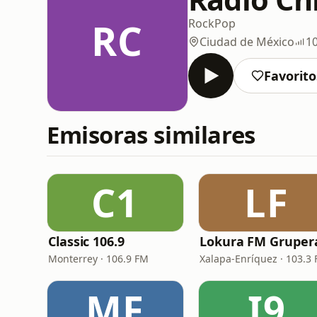
RC
Rock
Pop
Ciudad de México
1
Favorito
Emisoras similares
C1
LF
Classic 106.9
Monterrey · 106.9 FM
Xalapa-Enríquez · 103.3
MF
I9