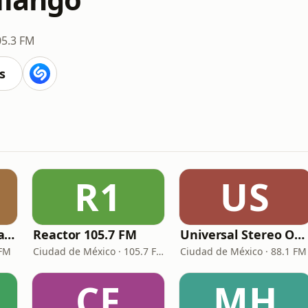
05.3 FM
s
R1
US
Lokura FM Grupera Xalapa
Reactor 105.7 FM
Universal Stereo Online
 FM
Ciudad de México · 105.7 FM
Ciudad de México · 88.1 FM
CF
MH