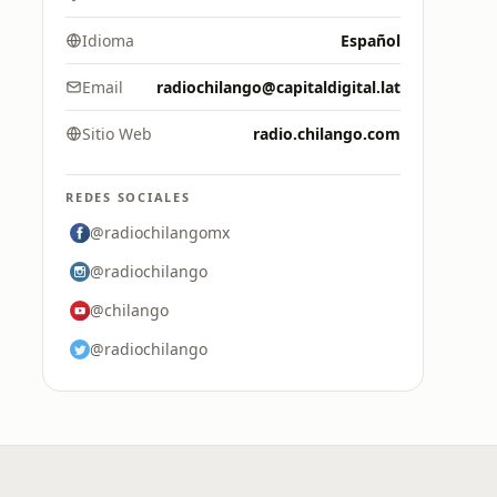
Idioma
Español
Email
radiochilango@capitaldigital.lat
Sitio Web
radio.chilango.com
REDES SOCIALES
@radiochilangomx
@radiochilango
@chilango
@radiochilango