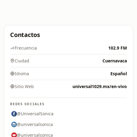
Contactos
Frecuencia
102.9 FM
Ciudad
Cuernavaca
Idioma
Español
Sitio Web
universal1029.mx/en-vivo
REDES SOCIALES
@UniversalSonica
@universalsonica
@universalsonica