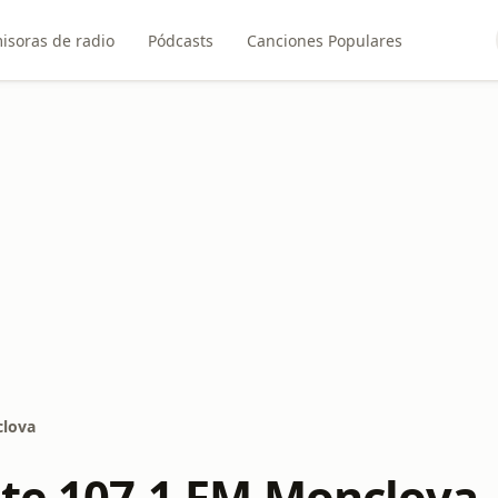
isoras de radio
Pódcasts
Canciones Populares
clova
nte 107.1 FM Monclova