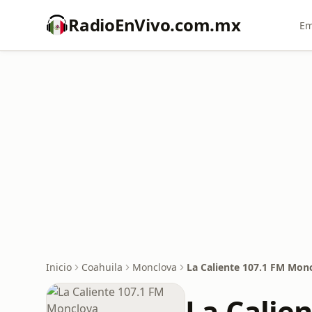
RadioEnVivo.com.mx
Em
Inicio
Coahuila
Monclova
La Caliente 107.1 FM Mon
La Calie