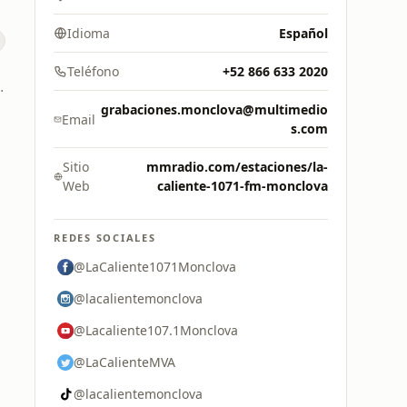
Idioma
Español
Teléfono
+52 866 633 2020
· 107.3 FM
grabaciones.monclova@multimedio
Email
s.com
Sitio
mmradio.com/estaciones/la-
Web
caliente-1071-fm-monclova
REDES SOCIALES
@LaCaliente1071Monclova
@lacalientemonclova
@Lacaliente107.1Monclova
@LaCalienteMVA
@lacalientemonclova