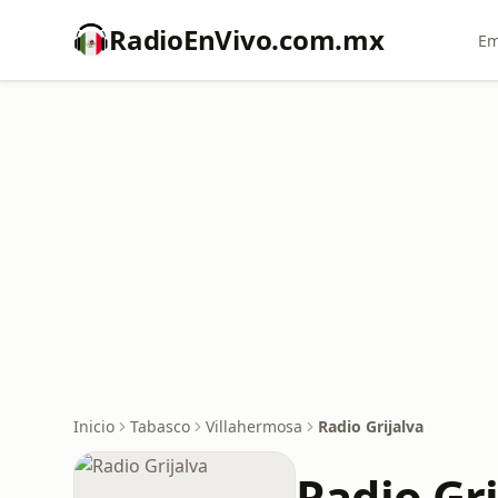
RadioEnVivo.com.mx
Em
Inicio
Tabasco
Villahermosa
Radio Grijalva
Radio Gri