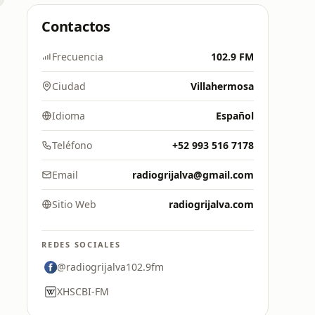
Contactos
Frecuencia
102.9 FM
Ciudad
Villahermosa
Idioma
Español
Teléfono
+52 993 516 7178
Email
radiogrijalva@gmail.com
Sitio Web
radiogrijalva.com
REDES SOCIALES
@radiogrijalva102.9fm
XHSCBI-FM