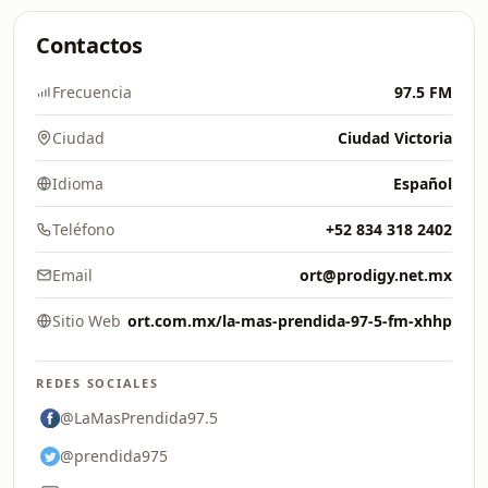
Contactos
Frecuencia
97.5 FM
Ciudad
Ciudad Victoria
Idioma
Español
Teléfono
+52 834 318 2402
Email
ort@prodigy.net.mx
Sitio Web
ort.com.mx/la-mas-prendida-97-5-fm-xhhp
REDES SOCIALES
@LaMasPrendida97.5
@prendida975