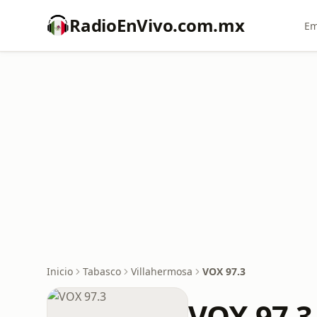
RadioEnVivo.com.mx
Em
Inicio
Tabasco
Villahermosa
VOX 97.3
VOX 97.3