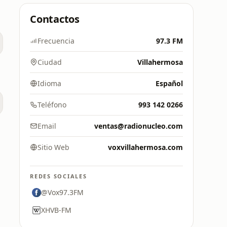
Contactos
Frecuencia
97.3 FM
Ciudad
Villahermosa
Idioma
Español
Teléfono
993 142 0266
Email
ventas@radionucleo.com
Sitio Web
voxvillahermosa.com
REDES SOCIALES
@Vox97.3FM
XHVB-FM