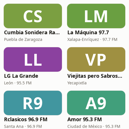
CS
LM
Cumbia Sonidera Radio
La Máquina 97.7
Puebla de Zaragoza
Xalapa-Enríquez · 97.7 FM
LL
VP
LG La Grande
Viejitas pero Sabrosas Radio
León · 95.5 FM
Yecapixtla
R9
A9
Rclasicos 96.9 FM
Amor 95.3 FM
Santa Ana · 96.9 FM
Ciudad de México · 95.3 FM