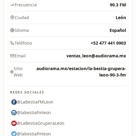
Frecuencia
90.3 FM
Ciudad
León
Idioma
Español
Teléfono
+52 477 441 0903
Email
ventas_leon@audiorama.mx
Sitio
audiorama.mx/estacion/la-bestia-grupera-
Web
leon-90-3-fm
REDES SOCIALES
@LaBestiaFMLeon
@labestiafmleon
@LaBestiaGruperaLeon
@labestiafmleon