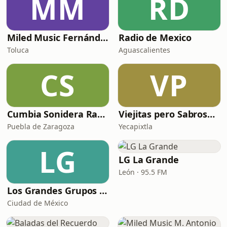
MM
RD
Miled Music Fernández
Radio de Mexico
Toluca
Aguascalientes
CS
VP
Cumbia Sonidera Radio
Viejitas pero Sabrosas Radio
Puebla de Zaragoza
Yecapixtla
LG
LG La Grande
León · 95.5 FM
Los Grandes Grupos Radio
Ciudad de México