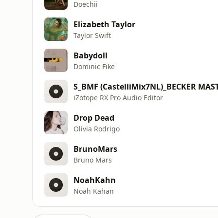
Doechii
Elizabeth Taylor
Taylor Swift
Babydoll
Dominic Fike
S_BMF (CastelliMix7NL)_BECKER MAS
iZotope RX Pro Audio Editor
Drop Dead
Olivia Rodrigo
BrunoMars
Bruno Mars
NoahKahn
Noah Kahan