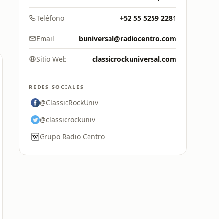
Teléfono
+52 55 5259 2281
Email
buniversal@radiocentro.com
Sitio Web
classicrockuniversal.com
REDES SOCIALES
@ClassicRockUniv
@classicrockuniv
Grupo Radio Centro