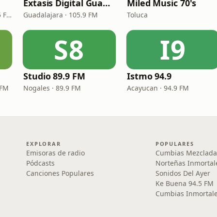
Éxtasis Digital Guadalajara
Miled Music 70's
Ciudad de México · 106.5 FM
Guadalajara · 105.9 FM
Toluca
S8
I9
Studio 89.9 FM
Istmo 94.9
 FM
Nogales · 89.9 FM
Acayucan · 94.9 FM
EXPLORAR
POPULARES
Emisoras de radio
Cumbias Mezclada
Pódcasts
Norteñas Inmortal
Canciones Populares
Sonidos Del Ayer
Ke Buena 94.5 FM
Cumbias Inmortale