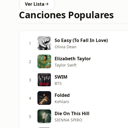
Ver Lista
Canciones Populares
So Easy (To Fall In Love)
1
Olivia Dean
Elizabeth Taylor
2
Taylor Swift
SWIM
3
BTS
Folded
4
Kehlani
Die On This Hill
5
SIENNA SPIRO