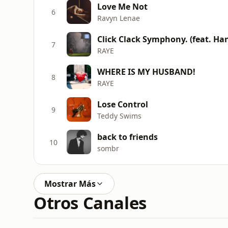
Love Me Not
6
Ravyn Lenae
Click Clack Symphony. (feat. H
7
RAYE
WHERE IS MY HUSBAND!
8
RAYE
Lose Control
9
Teddy Swims
back to friends
10
sombr
Mostrar Más
Otros Canales