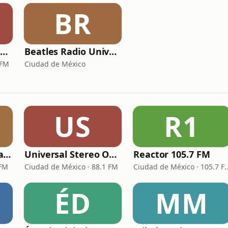
BR
Universal Stereo Online
Beatles Radio Universal
 FM
Ciudad de México
US
R1
Lokura FM Grupera Xalapa
Universal Stereo Online
Reactor 105.7 FM
 FM
Ciudad de México · 88.1 FM
Ciudad de México 
ÉD
MM