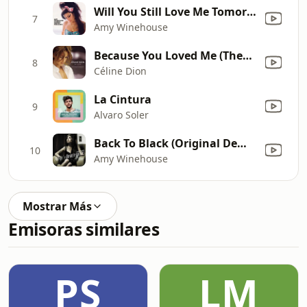
Will You Still Love Me Tomorrow? (2011)
7
Amy Winehouse
Because You Loved Me (Theme from "Up Close and Personal")
8
Céline Dion
La Cintura
9
Alvaro Soler
Back To Black (Original Demo)
10
Amy Winehouse
Mostrar Más
Emisoras similares
PS
LM