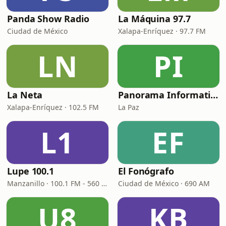
Panda Show Radio
La Máquina 97.7
Ciudad de México
Xalapa-Enríquez · 97.7 FM
LN
PI
La Neta
Panorama Informativo
Xalapa-Enríquez · 102.5 FM
La Paz
L1
EF
Lupe 100.1
El Fonógrafo
Manzanillo · 100.1 FM - 560 AM
Ciudad de México · 690 AM
U8
KB