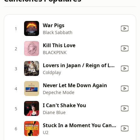
War Pigs
1
Black Sabbath
Kill This Love
2
BLACKPINK
Lovers in Japan / Reign of Love
3
Coldplay
Never Let Me Down Again
4
Depeche Mode
I Can't Shake You
5
Diane Blue
Stuck In a Moment You Can't Get Out Of (with Mick Jagger) [Live]
6
U2