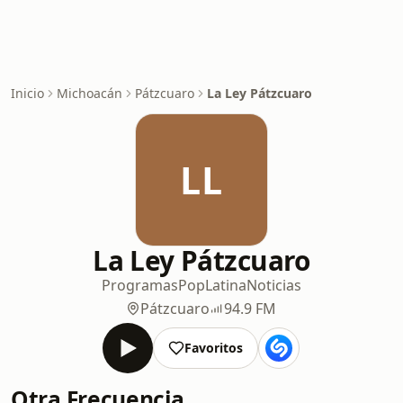
Inicio
Michoacán
Pátzcuaro
La Ley Pátzcuaro
LL
La Ley Pátzcuaro
Programas
Pop
Latina
Noticias
Pátzcuaro
94.9 FM
Favoritos
Otra Frecuencia