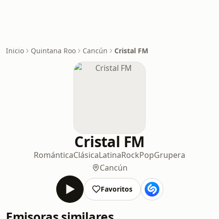
Inicio
Quintana Roo
Cancún
Cristal FM
Cristal FM
Romántica
Clásica
Latina
Rock
Pop
Grupera
Cancún
Favoritos
Emisoras similares