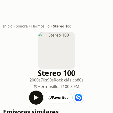
Inicio
Sonora
Hermosillo
Stereo 100
Stereo 100
2000s
70s
90s
Rock clásico
80s
Hermosillo
100.3 FM
Favoritos
Emisoras similares