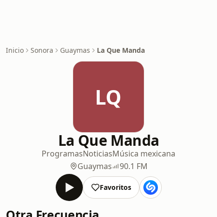
Inicio
Sonora
Guaymas
La Que Manda
LQ
La Que Manda
Programas
Noticias
Música mexicana
Guaymas
90.1 FM
Favoritos
Otra Frecuencia