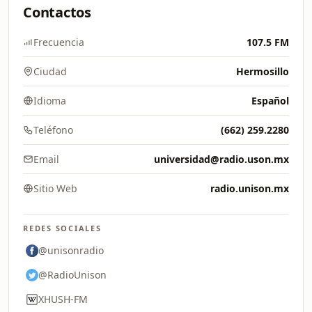
Contactos
Frecuencia
107.5 FM
Ciudad
Hermosillo
Idioma
Español
Teléfono
(662) 259.2280
Email
universidad@radio.uson.mx
Sitio Web
radio.unison.mx
REDES SOCIALES
@unisonradio
@RadioUnison
XHUSH-FM