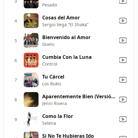
3
Pesado
Cosas del Amor
4
Sergio Vega “El Shaka”
Bienvenido al Amor
5
Duelo
Cumbia Con la Luna
6
Control
Tu Cárcel
7
Los Bukis
Aparentemente Bien (Versión Sencillo)
8
Jenni Rivera
Como la Flor
9
Selena
Si No Te Hubieras Ido