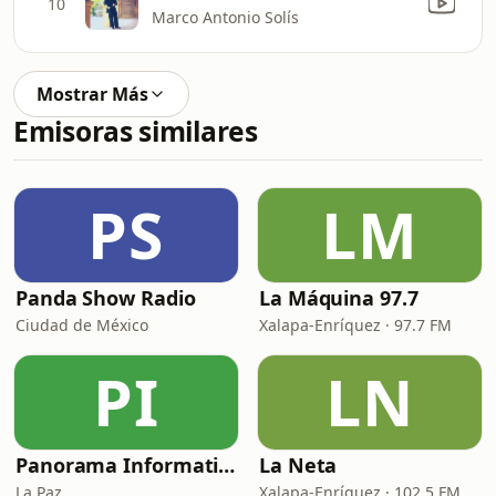
10
Marco Antonio Solís
Mostrar Más
Emisoras similares
PS
LM
Panda Show Radio
La Máquina 97.7
Ciudad de México
Xalapa-Enríquez · 97.7 FM
PI
LN
Panorama Informativo
La Neta
La Paz
Xalapa-Enríquez · 102.5 FM