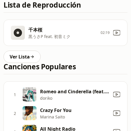
Lista de Reproducción
千本桜
02:19
黒うさP feat. 初音ミク
Ver Lista
Canciones Populares
Romeo and Cinderella (feat. Hatsune Miku) [Mikunopolis Live]
1
doriko
Crazy For You
2
Marina Saito
All Night Radio