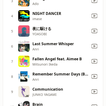
3
Ado
NIGHT DANCER
4
imase
夜に駆ける
5
YOASOBI
Last Summer Whisper
6
Anri
Fallen Angel feat. Aimee B
7
Mitsunori Ikeda
Remember Summer Days (Bonus Track)
8
Anri
Communication
9
JUNKO YAGAMI
Brain