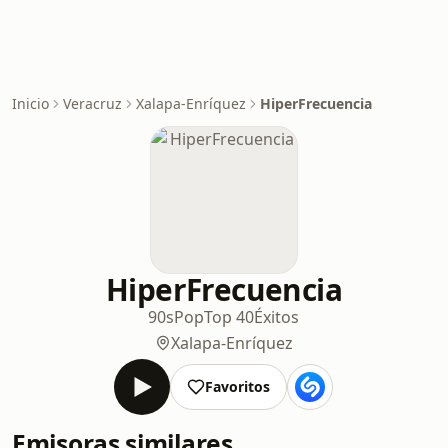
Inicio
Veracruz
Xalapa-Enríquez
HiperFrecuencia
HiperFrecuencia
90s
Pop
Top 40
Éxitos
Xalapa-Enríquez
Favoritos
Emisoras similares