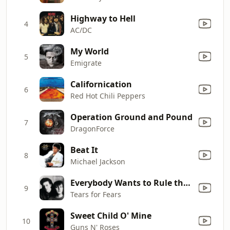
Highway to Hell
4
AC/DC
My World
5
Emigrate
Californication
6
Red Hot Chili Peppers
Operation Ground and Pound
7
DragonForce
Beat It
8
Michael Jackson
Everybody Wants to Rule the World
9
Tears for Fears
Sweet Child O' Mine
10
Guns N' Roses