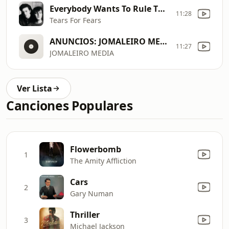
Everybody Wants To Rule The World
11:28
Tears For Fears
ANUNCIOS: JOMALEIRO MEDIA
11:27
JOMALEIRO MEDIA
Ver Lista
Canciones Populares
Flowerbomb
1
The Amity Affliction
Cars
2
Gary Numan
Thriller
3
Michael Jackson