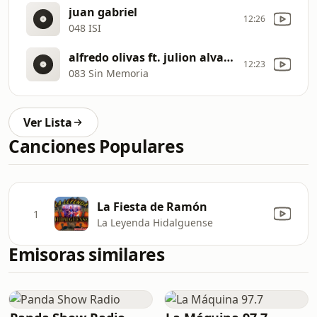
juan gabriel
12:26
048 ISI
alfredo olivas ft. julion alvarez
12:23
083 Sin Memoria
Ver Lista
Canciones Populares
La Fiesta de Ramón
1
La Leyenda Hidalguense
Emisoras similares