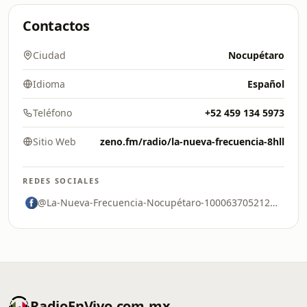
Contactos
Ciudad
Nocupétaro
Idioma
Español
Teléfono
+52 459 134 5973
Sitio Web
zeno.fm/radio/la-nueva-frecuencia-8hll
REDES SOCIALES
@La-Nueva-Frecuencia-Nocupétaro-100063705212580
RadioEnVivo.com.mx