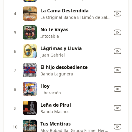
La Cama Destendida
4
La Original Banda El Limón de Salvador Lizárraga
No Te Vayas
5
Intocable
Lágrimas y Lluvia
6
Juan Gabriel
El hijo desobediente
7
Banda Lagunera
Hoy
8
Liberación
Leña de Pirul
9
Banda Machos
Tus Mentiras
10
Moy Bobadilla, Grupo Firme, Hernan Sepulveda & Max Peraza