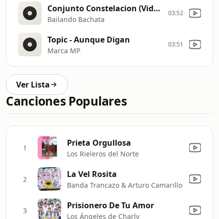
Conjunto Constelacion (Video Oficial)
03:52
Bailando Bachata
Topic - Aunque Digan
03:51
Marca MP
Ver Lista
Canciones Populares
Prieta Orgullosa
1
Los Rieleros del Norte
La Vel Rosita
2
Banda Trancazo & Arturo Camarillo
Prisionero De Tu Amor
3
Los Ángeles de Charly