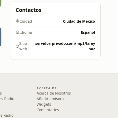
Contactos
Ciudad
Ciudad de México
Idioma
Español
Sitio
servidorrprivado.com/mp3/larey
Web
na2
 90.5 FM
ACERCA DE
s
Acerca de Nosotros
es Radio
Añadir emisora
Widgets
Comentarios
s Radio