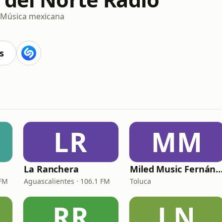
Música mexicana
s
LR
MM
La Ranchera
Miled Music Ferná
 FM
Aguascalientes · 106.1 FM
Toluca
RR
LN