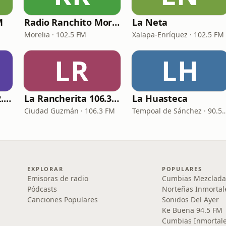
M
Radio Ranchito Morelia
La Neta
Morelia · 102.5 FM
Xalapa-Enríquez · 102.5 FM
LR
LH
Fiesta Mexicana 92.3 FM - XHTU
La Rancherita 106.3 FM
La Huasteca
Ciudad Guzmán · 106.3 FM
Tempoal de Sánchez ·
EXPLORAR
POPULARES
Emisoras de radio
Cumbias Mezclada
Pódcasts
Norteñas Inmortal
Canciones Populares
Sonidos Del Ayer
Ke Buena 94.5 FM
Cumbias Inmortale