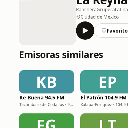
Ranchera
Grupera
Latina
Ciudad de México
Favorito
Emisoras similares
KB
EP
Ke Buena 94.5 FM
El Patrón 104.9 FM
Tacámbaro de Codallos · 94.5 FM
Xalapa-Enríquez · 104.9
FG
LT