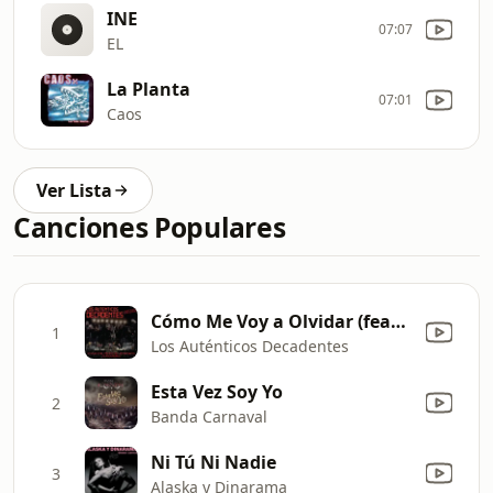
INE
07:07
EL
La Planta
07:01
Caos
Ver Lista
Canciones Populares
Cómo Me Voy a Olvidar (feat. No Te Va Gustar) [En Vivo]
1
Los Auténticos Decadentes
Esta Vez Soy Yo
2
Banda Carnaval
Ni Tú Ni Nadie
3
Alaska y Dinarama