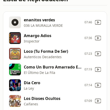
enanitos verdes
07:46
036 LA MURALLA VERDE
Amargo Adios
07:36
Inspector
Loco (Tu Forma De Ser)
07:23
Autenticos Decadentes
Como Un Burro Amarrado En La Puerta Del Baile
07:19
El Último De La Fila
Dia Cero
07:14
La Ley
Los Dioses Ocultos
07:09
Caifanes