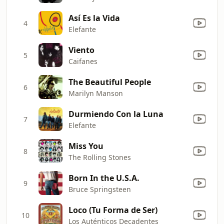
Así Es la Vida
4
Elefante
Viento
5
Caifanes
The Beautiful People
6
Marilyn Manson
Durmiendo Con la Luna
7
Elefante
Miss You
8
The Rolling Stones
Born In the U.S.A.
9
Bruce Springsteen
Loco (Tu Forma de Ser)
10
Los Auténticos Decadentes