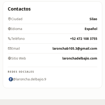
Contactos
Ciudad
Silao
Idioma
Español
Teléfono
+52 472 108 3755
Email
laronchab105.3@gmail.com
Sitio Web
laronchadelbajio.com
REDES SOCIALES
@laroncha.delbajio.9