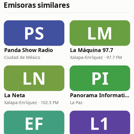
Emisoras similares
PS
LM
Panda Show Radio
La Máquina 97.7
Ciudad de México
Xalapa-Enríquez · 97.7 FM
LN
PI
La Neta
Panorama Informativo
Xalapa-Enríquez · 102.5 FM
La Paz
EF
L1