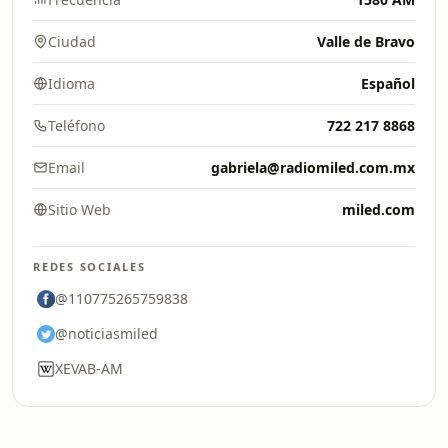
Ciudad
Valle de Bravo
Idioma
Español
Teléfono
722 217 8868
Email
gabriela@radiomiled.com.mx
Sitio Web
miled.com
REDES SOCIALES
@110775265759838
@noticiasmiled
XEVAB-AM