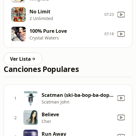
No Limit
07:23
2 Unlimited
100% Pure Love
07:18
Crystal Waters
Ver Lista
Canciones Populares
Scatman (ski-ba-bop-ba-dop-bop)
1
Scatman John
Believe
2
Cher
Run Away