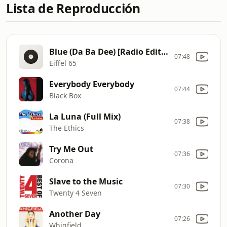
Lista de Reproducción
Blue (Da Ba Dee) [Radio Edit DJ Ponte]
07:48
Eiffel 65
Everybody Everybody
07:44
Black Box
La Luna (Full Mix)
07:38
The Ethics
Try Me Out
07:36
Corona
Slave to the Music
07:30
Twenty 4 Seven
Another Day
07:26
Whigfield