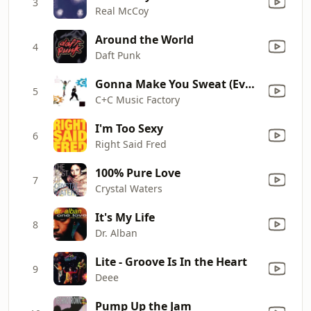
3
Real McCoy
Around the World
4
Daft Punk
Gonna Make You Sweat (Everybody Dance Now) [feat. Freedom Williams]
5
C+C Music Factory
I'm Too Sexy
6
Right Said Fred
100% Pure Love
7
Crystal Waters
It's My Life
8
Dr. Alban
Lite - Groove Is In the Heart
9
Deee
Pump Up the Jam