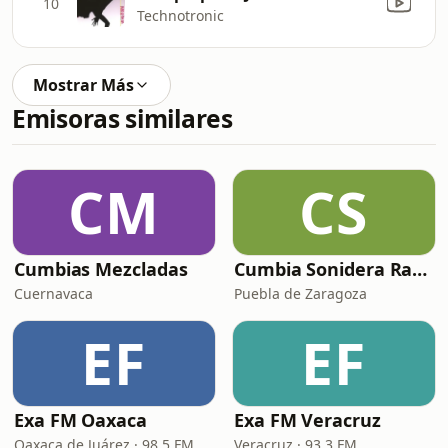
10
Technotronic
Mostrar Más
Emisoras similares
CM
CS
Cumbias Mezcladas
Cumbia Sonidera Radio
Cuernavaca
Puebla de Zaragoza
EF
EF
Exa FM Oaxaca
Exa FM Veracruz
Oaxaca de Juárez · 98.5 FM
Veracruz · 93.3 FM