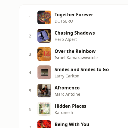
Together Forever
1
DOTSERO
Chasing Shadows
2
Herb Alpert
Over the Rainbow
3
Israel Kamakawiwo'ole
Smiles and Smiles to Go
4
Larry Carlton
Afromenco
5
Marc Antoine
Hidden Places
6
Karunesh
Being With You
7