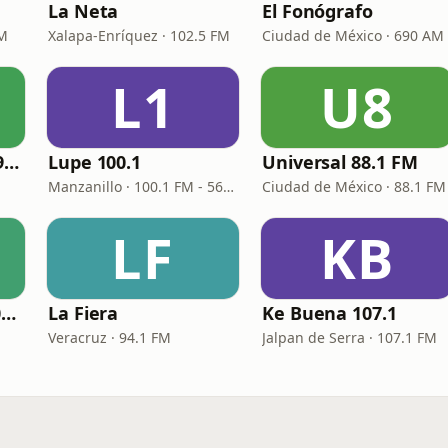
La Neta
El Fonógrafo
FM
Xalapa-Enríquez · 102.5 FM
Ciudad de México · 690 AM
L1
U8
Radio Manantial 99.5 FM XHTGM
Lupe 100.1
Universal 88.1 FM
Manzanillo · 100.1 FM - 560 AM
Ciudad de México · 88.1 FM
LF
KB
La Número Uno 104.9 FM
La Fiera
Ke Buena 107.1
Veracruz · 94.1 FM
Jalpan de Serra · 107.1 FM