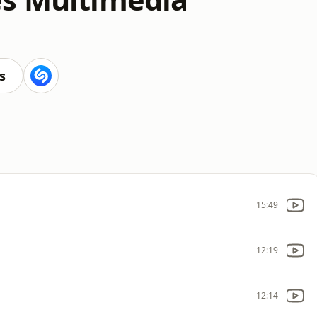
s
15:49
12:19
12:14