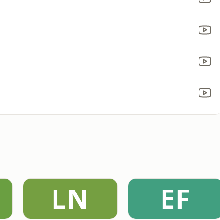
LN
EF