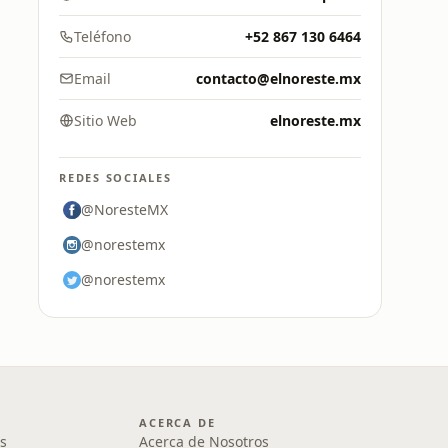
Teléfono
+52 867 130 6464
Email
contacto@elnoreste.mx
Sitio Web
elnoreste.mx
REDES SOCIALES
@NoresteMX
@norestemx
@norestemx
ACERCA DE
s
Acerca de Nosotros