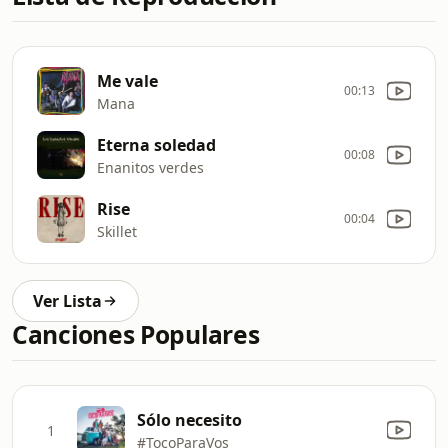
Me vale
00:13
Mana
Eterna soledad
00:08
Enanitos verdes
Rise
00:04
Skillet
Ver Lista
Canciones Populares
Sólo necesito
1
#TocoParaVos