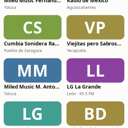
Miled Music Fernández
Radio de Mexico
Toluca
Aguascalientes
CS
VP
Cumbia Sonidera Radio
Viejitas pero Sabrosas Radio
Puebla de Zaragoza
Yecapixtla
MM
LL
Miled Music M. Antonio Solís
LG La Grande
Toluca
León · 95.5 FM
LG
BD