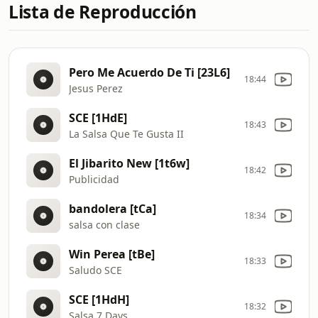
Lista de Reproducción
Pero Me Acuerdo De Ti [23L6]
18:44
Jesus Perez
SCE [1HdE]
18:43
La Salsa Que Te Gusta II
El Jibarito New [1t6w]
18:42
Publicidad
bandolera [tCa]
18:34
salsa con clase
Win Perea [tBe]
18:33
Saludo SCE
SCE [1HdH]
18:32
Salsa 7 Days