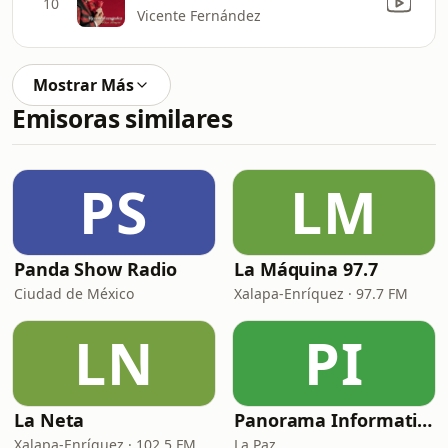
10
Vicente Fernández
Mostrar Más
Emisoras similares
PS
LM
Panda Show Radio
La Máquina 97.7
Ciudad de México
Xalapa-Enríquez · 97.7 FM
LN
PI
La Neta
Panorama Informativo
Xalapa-Enríquez · 102.5 FM
La Paz