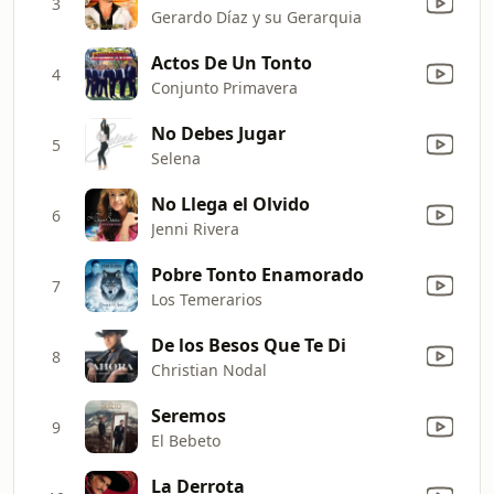
3
Gerardo Díaz y su Gerarquia
Actos De Un Tonto
4
Conjunto Primavera
No Debes Jugar
5
Selena
No Llega el Olvido
6
Jenni Rivera
Pobre Tonto Enamorado
7
Los Temerarios
De los Besos Que Te Di
8
Christian Nodal
Seremos
9
El Bebeto
La Derrota