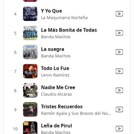
Y Yo Que
4
La Maquinaria Norteña
La Más Bonita de Todas
5
Banda Machos
La suegra
6
Banda Machos
Todo Lo Fue
7
Lenin Ramírez
Nadie Me Cree
8
Claudio Alcaraz
Tristes Recuerdos
9
Ramón Ayala y Sus Bravos del Norte
Leña de Pirul
10
Banda Machos