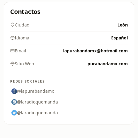
Contactos
Ciudad
León
Idioma
Español
Email
lapurabandamx@hotmail.com
Sitio Web
purabandamx.com
REDES SOCIALES
@lapurabandamx
@laradioquemanda
@laradioquemanda