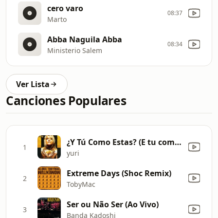
cero varo
08:37
Marto
Abba Naguila Abba
08:34
Ministerio Salem
Ver Lista
Canciones Populares
¿Y Tú Como Estas? (E tu come stai)
1
yuri
Extreme Days (Shoc Remix)
2
TobyMac
Ser ou Não Ser (Ao Vivo)
3
Banda Kadoshi