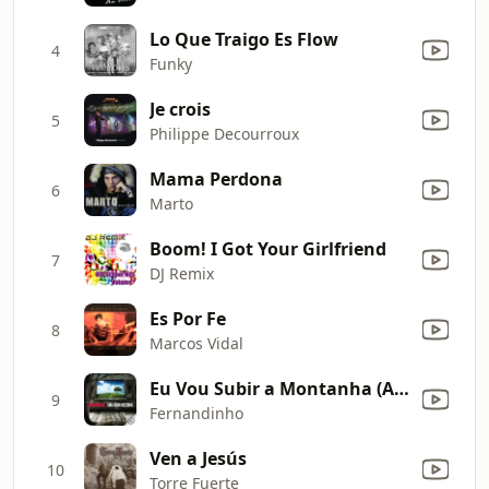
Lo Que Traigo Es Flow
4
Funky
Je crois
5
Philippe Decourroux
Mama Perdona
6
Marto
Boom! I Got Your Girlfriend
7
DJ Remix
Es Por Fe
8
Marcos Vidal
Eu Vou Subir a Montanha (Ao Vivo)
9
Fernandinho
Ven a Jesús
10
Torre Fuerte