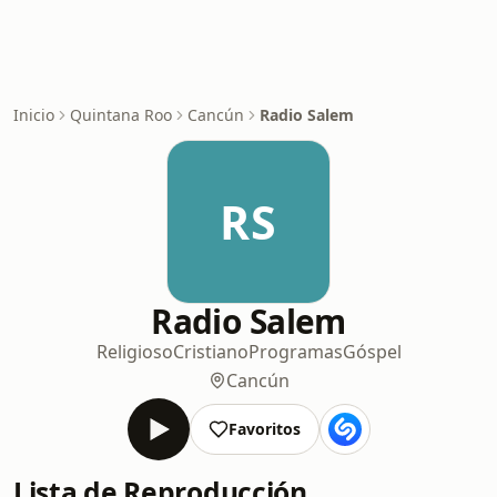
Inicio
Quintana Roo
Cancún
Radio Salem
RS
Radio Salem
Religioso
Cristiano
Programas
Góspel
Cancún
Favoritos
Lista de Reproducción