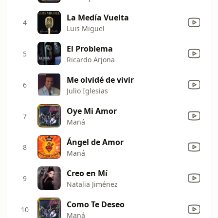
La Medía Vuelta
4
Luis Miguel
El Problema
5
Ricardo Arjona
Me olvidé de vivir
6
Julio Iglesias
Oye Mi Amor
7
Maná
Ángel de Amor
8
Maná
Creo en Mí
9
Natalia Jiménez
Como Te Deseo
10
Maná