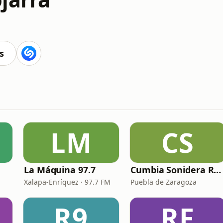
s
LM
CS
La Máquina 97.7
Cumbia Sonidera Radio
Xalapa-Enríquez · 97.7 FM
Puebla de Zaragoza
R9
RF