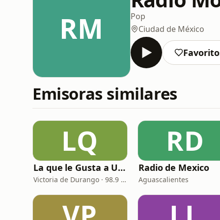
RM
Pop
Ciudad de México
Favorito
Emisoras similares
LQ
RD
La que le Gusta a Usted
Radio de Mexico
Victoria de Durango · 98.9 FM
Aguascalientes
VP
LL